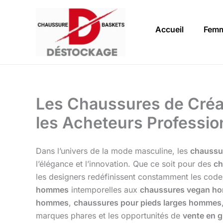
Aller
au
Accueil
Fem
contenu
Les Chaussures de Créa
les Acheteurs Professio
Dans l’univers de la mode masculine, les
chaussu
l’élégance et l’innovation. Que ce soit pour des
ch
les designers redéfinissent constamment les codes
hommes
intemporelles aux
chaussures vegan h
hommes
,
chaussures pour pieds larges hommes
marques phares et les opportunités de
vente en 