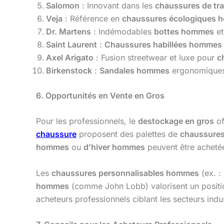
Salomon
: Innovant dans les
chaussures de tr
Veja
: Référence en
chaussures écologiques
Dr. Martens
: Indémodables
bottes hommes
e
Saint Laurent
:
Chaussures habillées hommes
Axel Arigato
: Fusion streetwear et luxe pour
c
Birkenstock
:
Sandales hommes
ergonomiques
6. Opportunités en Vente en Gros
Pour les professionnels, le
destockage en gros
of
chaussure
proposent des palettes de
chaussure
hommes
ou
d’hiver hommes
peuvent être achetées
Les
chaussures personnalisables hommes
(ex. :
hommes
(comme John Lobb) valorisent un posit
acheteurs professionnels ciblant les secteurs indus