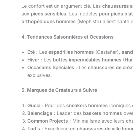
Le confort est un argument clé. Les
chaussures 
aux
pieds sensibles
. Les modèles
pour pieds pl
orthopédiques hommes
(Mephisto) allient santé e
4. Tendances Saisonnières et Occasions
Été
: Les
espadrilles hommes
(Castañer),
sand
Hiver
: Les
bottes imperméables hommes
(Hun
Occasions Spéciales
: Les
chaussures de cré
exclusives.
5. Marques de Créateurs à Suivre
Gucci
: Pour des
sneakers hommes
iconiques 
Balenciaga
: Leader des
baskets hommes
over
Common Projects
: Minimalisme avec leurs
ch
Tod’s
: Excellence en
chaussures de ville ho