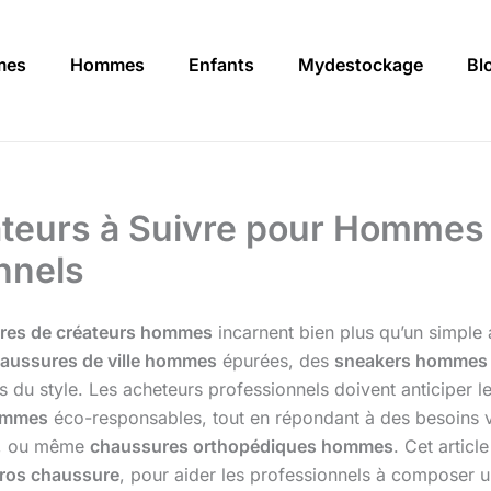
mes
Hommes
Enfants
Mydestockage
Bl
teurs à Suivre pour Hommes 
nnels
res de créateurs hommes
incarnent bien plus qu’un simple a
aussures de ville hommes
épurées, des
sneakers hommes
 du style. Les acheteurs professionnels doivent anticiper 
ommes
éco-responsables, tout en répondant à des besoins v
, ou même
chaussures orthopédiques hommes
. Cet articl
gros chaussure
, pour aider les professionnels à composer un