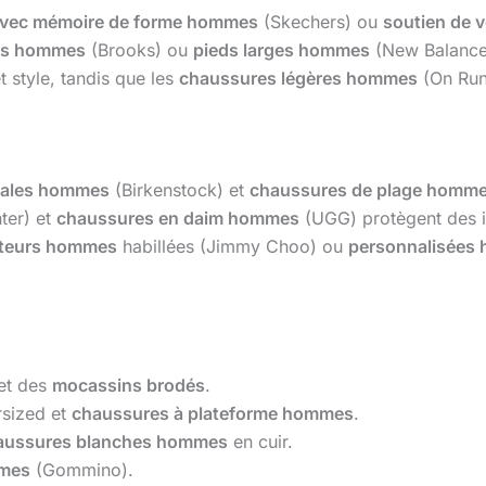
avec mémoire de forme hommes
(Skechers) ou
soutien de v
ats hommes
(Brooks) ou
pieds larges hommes
(New Balance) 
t style, tandis que les
chaussures légères hommes
(On Runn
ales hommes
(Birkenstock) et
chaussures de plage homm
ter) et
chaussures en daim hommes
(UGG) protègent des i
ateurs hommes
habillées (Jimmy Choo) ou
personnalisées
et des
mocassins brodés
.
sized et
chaussures à plateforme hommes
.
aussures blanches hommes
en cuir.
mmes
(Gommino).