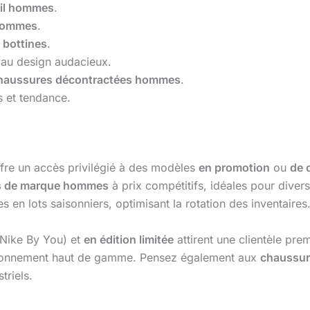
ail hommes
.
 hommes
.
t
bottines
.
au design audacieux.
haussures décontractées hommes
.
 et tendance.
fre un accès privilégié à des modèles
en promotion
ou
de 
s de marque hommes
à prix compétitifs, idéales pour divers
 en lots saisonniers, optimisant la rotation des inventaires
 Nike By You) et
en édition limitée
attirent une clientèle pre
ionnement haut de gamme. Pensez également aux
chaussur
triels.