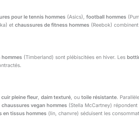
ures pour le tennis hommes
(Asics),
football hommes
(Pum
ka) et
chaussures de fitness hommes
(Reebok) combinent re
m hommes
(Timberland) sont plébiscitées en hiver. Les
bott
ntractés.
:
cuir pleine fleur
,
daim texturé
, ou
toile résistante
. Parallè
u
chaussures vegan hommes
(Stella McCartney) répondent 
s en tissus hommes
(lin, chanvre) séduisent les consomma