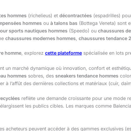
ntes hommes
(richelieus) et
décontractées
(espadrilles) pou
ompensées hommes
ou
à talons bas
(Bottega Veneta) sont 
our sports nautiques hommes
(Speedo) ou
chaussures d
mme
chaussures modernes hommes
,
chaussures tendance 
re homme
, explorez
cette plateforme
spécialisée en lots p
nt un marché dynamique où innovation, confort et esthétiq
reau hommes
sobres, des
sneakers tendance hommes
color
r à l’affût des dernières collections et matériaux (cuir, dai
recyclées
reflète une demande croissante pour une mode re
élargissent les publics cibles. Les marques comme Balenciag
les acheteurs peuvent accéder à des gammes exclusives (es