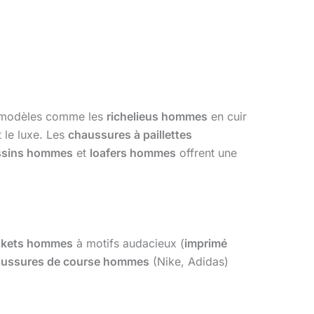
s modèles comme les
richelieus hommes
en cuir
t le luxe. Les
chaussures à paillettes
sins hommes
et
loafers hommes
offrent une
skets hommes
à motifs audacieux (
imprimé
ussures de course hommes
(Nike, Adidas)