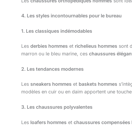
Les
chaussures orthopédiques hommes
sont idé
4. Les styles incontournables pour le bureau
1. Les classiques indémodables
Les
derbies hommes
et
richelieus hommes
sont d
marron ou le bleu marine, ces
chaussures éléga
2. Les tendances modernes
Les
sneakers hommes
et
baskets hommes
s’intè
modèles en cuir ou en daim apportent une touche
3. Les chaussures polyvalentes
Les
loafers hommes
et
chaussures compensées