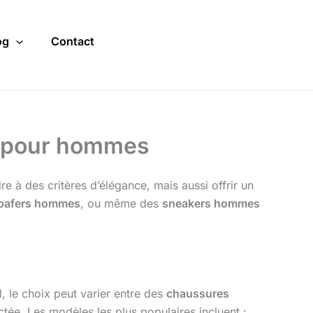
og
Contact
s pour hommes
e à des critères d’élégance, mais aussi offrir un
loafers hommes
, ou même des
sneakers hommes
l, le choix peut varier entre des
chaussures
ée. Les modèles les plus populaires incluent :