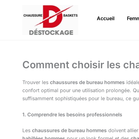
Aller
au
Accueil
Fem
contenu
Comment choisir les ch
Trouver les
chaussures de bureau hommes
idéale
confort optimal pour une utilisation prolongée. 
suffisamment sophistiquées pour le bureau, ce gu
1. Comprendre les besoins professionnels
Les
chaussures de bureau hommes
doivent allier
habillées hommes
pour un look formel et des
cha