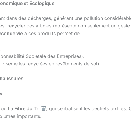
conomique et Écologique
ent dans des décharges, générant une pollution considérab
ses,
recycler
ces articles représente non seulement un geste
econde vie
à ces produits permet de :
.
ponsabilité Sociétale des Entreprises).
. : semelles recyclées en revêtements de sol).
Chaussures
es
ou
La Fibre du Tri
, qui centralisent les déchets textiles
volumes importants.