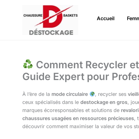
Aller
au
Accueil
Fem
contenu
Comment Recycler et 
Guide Expert pour Profe
À l’ère de la
mode circulaire
, recycler ses
viei
ceux spécialisés dans le
destockage en gros
, jo
marques écoresponsables et solutions de
revalor
chaussures usagées en ressources précieuses
, 
découvrir comment maximiser la valeur de vos st