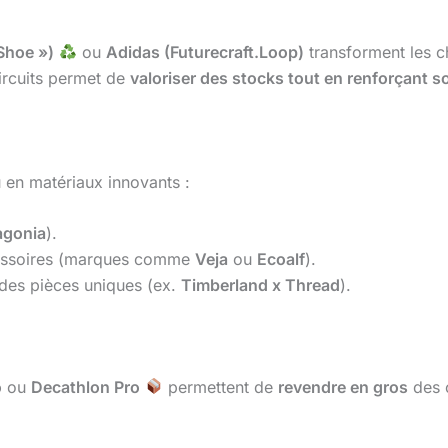
Shoe »)
ou
Adidas (Futurecraft.Loop)
transforment les c
circuits permet de
valoriser des stocks tout en renforçant 
 en matériaux innovants :
agonia
).
cessoires (marques comme
Veja
ou
Ecoalf
).
des pièces uniques (ex.
Timberland x Thread
).
o
ou
Decathlon Pro
permettent de
revendre en gros
des 