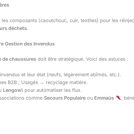
ères
les composants (caoutchouc, cuir, textiles) pour les réinject
eurs déchets
.
re Gestion des Invendus
e de chaussures
doit être stratégique. Voici des astuces :
invendus et leur état (neufs, légèrement abîmés, etc.).
mes B2B ; Usagés → recyclage matière.
u
Lengow
) pour automatiser les flux.
associations comme
Secours Populaire
ou
Emmaüs
, béné