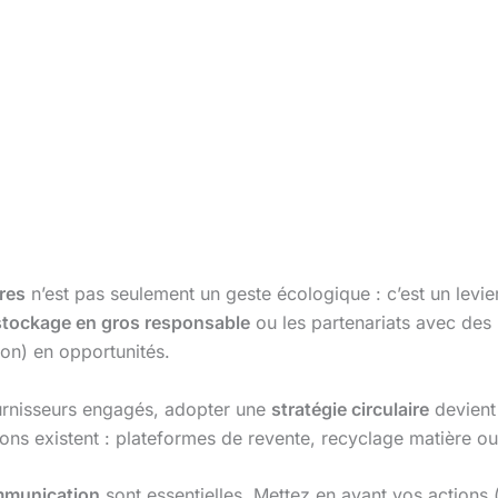
res
n’est pas seulement un geste écologique : c’est un levi
tockage en gros responsable
ou les partenariats avec des
ion) en opportunités.
ournisseurs engagés, adopter une
stratégie circulaire
devient
ions existent : plateformes de revente, recyclage matière ou
munication
sont essentielles. Mettez en avant vos actions 