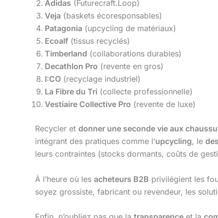
Adidas
(Futurecraft.Loop)
Veja
(baskets écoresponsables)
Patagonia
(upcycling de matériaux)
Ecoalf
(tissus recyclés)
Timberland
(collaborations durables)
Decathlon Pro
(revente en gros)
I:CO
(recyclage industriel)
La Fibre du Tri
(collecte professionnelle)
Vestiaire Collective Pro
(revente de luxe)
Recycler et
donner une seconde vie aux chaussu
intégrant des pratiques comme l’
upcycling
, le
des
leurs contraintes (stocks dormants, coûts de gest
À l’heure où les
acheteurs B2B
privilégient les f
soyez grossiste, fabricant ou revendeur, les solut
Enfin, n’oubliez pas que la
transparence
et la
com