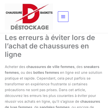
Aller
au
contenu
Les erreurs à éviter lors de
l’achat de chaussures en
ligne
Acheter des
chaussures de ville femmes
, des
sneakers
femmes
, ou des
bottes femmes
en ligne est une solution
pratique et rapide. Cependant, cela peut parfois se
transformer en expérience frustrante si certaines
précautions ne sont pas prises. Dans cet article,
découvrez les erreurs les plus courantes à éviter pour
réussir vos achats en ligne, qu’il s’agisse de
chaussures
de luxe femmes
, de
sandales femmes
, ou encore de