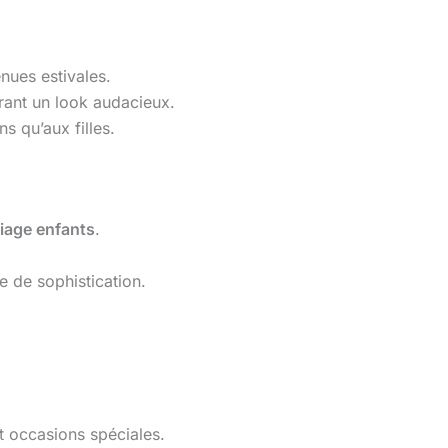
enues estivales.
frant un look audacieux.
ns qu’aux filles.
iage enfants
.
e de sophistication.
et occasions spéciales.