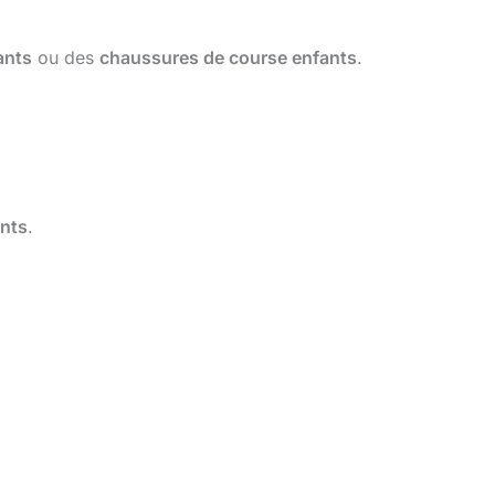
ants
ou des
chaussures de course enfants
.
ants
.