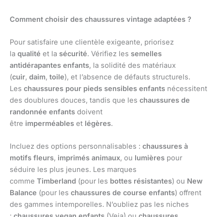
Comment choisir des chaussures vintage adaptées ?
Pour satisfaire une clientèle exigeante, priorisez
la
qualité
et la
sécurité
. Vérifiez les
semelles
antidérapantes enfants
, la solidité des matériaux
(
cuir
,
daim
,
toile
), et l’absence de défauts structurels.
Les
chaussures pour pieds sensibles enfants
nécessitent
des doublures douces, tandis que les
chaussures de
randonnée enfants
doivent
être
imperméables
et
légères
.
Incluez des options personnalisables :
chaussures à
motifs fleurs
,
imprimés animaux
, ou
lumières
pour
séduire les plus jeunes. Les marques
comme
Timberland
(pour les
bottes résistantes
) ou
New
Balance
(pour les
chaussures de course enfants
) offrent
des gammes intemporelles. N’oubliez pas les niches
:
chaussures vegan enfants
(Veja) ou
chaussures