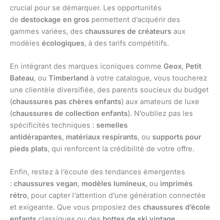
crucial pour se démarquer. Les opportunités
de
destockage en gros
permettent d’acquérir des
gammes variées, des
chaussures de créateurs
aux
modèles
écologiques
, à des tarifs compétitifs.
En intégrant des marques iconiques comme
Geox
,
Petit
Bateau
, ou
Timberland
à votre catalogue, vous toucherez
une clientèle diversifiée, des parents soucieux du budget
(
chaussures pas chères enfants
) aux amateurs de luxe
(
chaussures de collection enfants
). N’oubliez pas les
spécificités techniques :
semelles
antidérapantes
,
matériaux respirants
, ou
supports pour
pieds plats
, qui renforcent la crédibilité de votre offre.
Enfin, restez à l’écoute des tendances émergentes
:
chaussures vegan
,
modèles lumineux
, ou
imprimés
rétro
, pour capter l’attention d’une génération connectée
et exigeante. Que vous proposiez des
chaussures d’école
enfants
classiques ou des
bottes de ski vintage
,