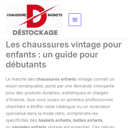
Aller
au
contenu
Les chaussures vintage pour
enfants : un guide pour
débutants
Le marché des
chaussures enfants
vintage connaît un
essor remarquable, porté par une demande croissante
pour des produits durables, esthétiques et chargés
d’histoire. Que vous soyez un acheteur professionnel
cherchant à étoffer votre catalogue ou un revendeur
spécialisé dans la mode rétro, comprendre les
spécificités des
baskets enfants
,
bottes enfants
,
ou
sandales enfants
vintage est essentiel. Ces pièces,