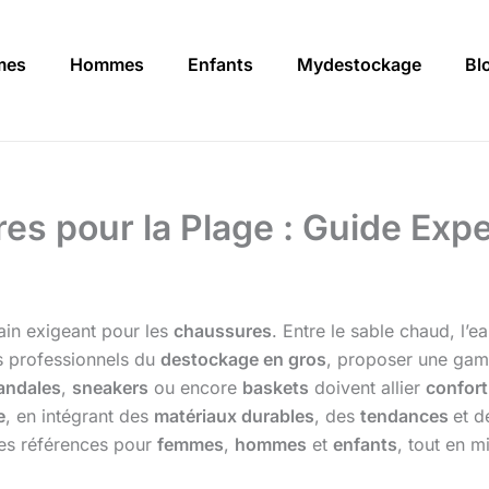
mes
Hommes
Enfants
Mydestockage
Bl
es pour la Plage : Guide Expe
rain exigeant pour les
chaussures
. Entre le sable chaud, l’e
es professionnels du
destockage en gros
, proposer une gamm
andales
,
sneakers
ou encore
baskets
doivent allier
confort
e
, en intégrant des
matériaux durables
, des
tendances
et d
es références pour
femmes
,
hommes
et
enfants
, tout en m