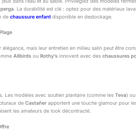
x jeux dans l’eau et au sable. Privilégiez des modèles fer
perga
. La durabilité est clé : optez pour des matériaux lava
on de
chaussure
enfant
disponible en destockage.
 Plage
r élégance, mais leur entretien en milieu salin peut être comp
 comme
Allbirds
ou
Rothy’s
innovent avec des
chaussures p
s. Les modèles avec soutien plantaire (comme les
Teva
) ou
pturaux de
Castañer
apportent une touche glamour pour les
isent les amateurs de look décontracté.
ffre