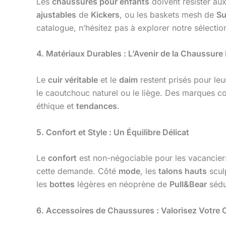
Les
chaussures pour enfants
doivent résister au
ajustables
de
Kickers
, ou les baskets mesh de
Su
catalogue, n’hésitez pas à explorer notre sélecti
4. Matériaux Durables : L’Avenir de la Chaussure
Le
cuir véritable
et le
daim
restent prisés pour leu
le caoutchouc naturel ou le liège. Des marques
éthique et
tendances
.
5. Confort et Style : Un Équilibre Délicat
Le
confort
est non-négociable pour les vacancier
cette demande. Côté
mode
, les
talons hauts
scul
les
bottes
légères en néoprène de
Pull&Bear
sédu
6. Accessoires de Chaussures : Valorisez Votre O