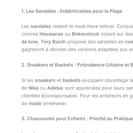
1. Les Sandales : Indétrônables pour la Plage
Les
sandales
restent le must-have estival. Conçue
comme
Havaianas
ou
Birkenstock
misent sur de
de luxe
,
Tory Burch
propose des sandales en
cui
gagneront à stocker des versions adaptées aux
2. Sneakers et Baskets : Polyvalence Urbaine et 
Si les
sneakers
et
baskets
évoquent davantage la 
de
Nike
ou
Adidas
sont appréciées pour leurs sem
clientèle écoresponsable. Pour les acheteurs en g
de
mode
streetwear.
3. Chaussures pour Enfants : Priorité au Pratique