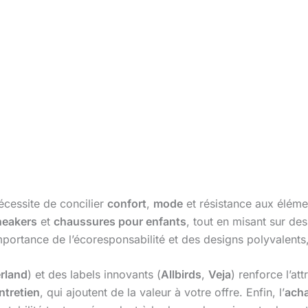
cessite de concilier
confort
,
mode
et résistance aux élémen
neakers
et
chaussures pour enfants
, tout en misant sur de
mportance de l’écoresponsabilité et des designs polyvalents, 
rland
) et des labels innovants (
Allbirds
,
Veja
) renforce l’at
ntretien
, qui ajoutent de la valeur à votre offre. Enfin, l’
acha