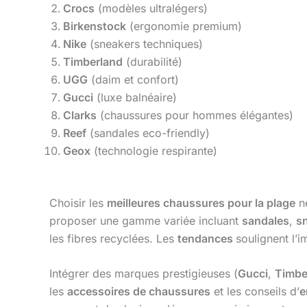
Crocs
(modèles ultralégers)
Birkenstock
(ergonomie premium)
Nike
(sneakers techniques)
Timberland
(durabilité)
UGG
(daim et confort)
Gucci
(luxe balnéaire)
Clarks
(chaussures pour hommes élégantes)
Reef
(sandales eco-friendly)
Geox
(technologie respirante)
Choisir les
meilleures chaussures pour la plage
né
proposer une gamme variée incluant
sandales
,
s
les fibres recyclées. Les
tendances
soulignent l’i
Intégrer des marques prestigieuses (
Gucci
,
Timbe
les
accessoires de chaussures
et les conseils d’
e