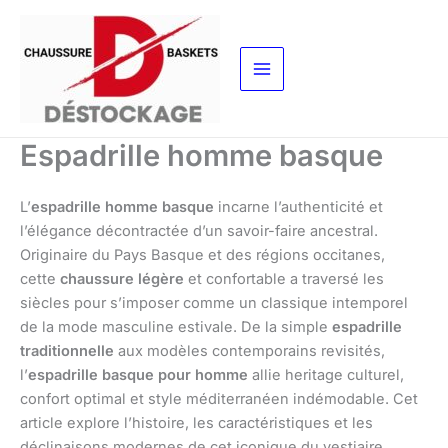
Aller
au
contenu
Espadrille homme basque
L’
espadrille homme basque
incarne l’authenticité et
l’élégance décontractée d’un savoir-faire ancestral.
Originaire du Pays Basque et des régions occitanes,
cette
chaussure légère
et confortable a traversé les
siècles pour s’imposer comme un classique intemporel
de la mode masculine estivale. De la simple
espadrille
traditionnelle
aux modèles contemporains revisités,
l’
espadrille basque pour homme
allie heritage culturel,
confort optimal et style méditerranéen indémodable. Cet
article explore l’histoire, les caractéristiques et les
déclinaisons modernes de cet iconique du vestiaire