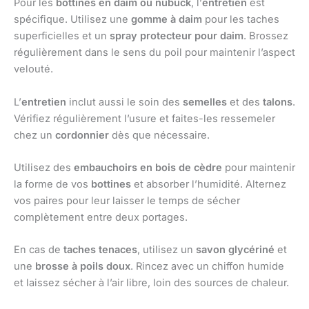
Pour les
bottines en daim ou nubuck
, l’
entretien
est
spécifique. Utilisez une
gomme à daim
pour les taches
superficielles et un
spray protecteur pour daim
. Brossez
régulièrement dans le sens du poil pour maintenir l’aspect
velouté.
L’
entretien
inclut aussi le soin des
semelles
et des
talons
.
Vérifiez régulièrement l’usure et faites-les ressemeler
chez un
cordonnier
dès que nécessaire.
Utilisez des
embauchoirs en bois de cèdre
pour maintenir
la forme de vos
bottines
et absorber l’humidité. Alternez
vos paires pour leur laisser le temps de sécher
complètement entre deux portages.
En cas de
taches tenaces
, utilisez un
savon glycériné
et
une
brosse à poils doux
. Rincez avec un chiffon humide
et laissez sécher à l’air libre, loin des sources de chaleur.