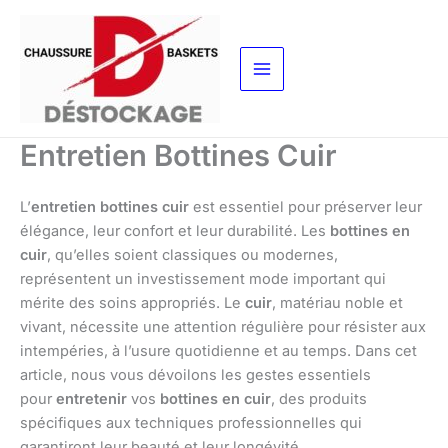
Aller
au
contenu
Entretien Bottines Cuir
L’
entretien bottines cuir
est essentiel pour préserver leur
élégance, leur confort et leur durabilité. Les
bottines en
cuir
, qu’elles soient classiques ou modernes,
représentent un investissement mode important qui
mérite des soins appropriés. Le
cuir
, matériau noble et
vivant, nécessite une attention régulière pour résister aux
intempéries, à l’usure quotidienne et au temps. Dans cet
article, nous vous dévoilons les gestes essentiels
pour
entretenir
vos
bottines en cuir
, des produits
spécifiques aux techniques professionnelles qui
garantiront leur beauté et leur longévité.