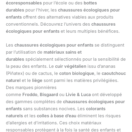
écoresponsables
pour l’école ou des
bottes
durables
pour l’hiver, les
chaussures écologiques pour
enfants
offrent des alternatives viables aux produits
conventionnels. Découvrez l’univers des
chaussures
écologiques pour enfants
et leurs multiples bénéfices.
Les
chaussures écologiques pour enfants
se distinguent
par l’utilisation de
matériaux sains et
durables
spécialement sélectionnés pour la sensibilité de
la peau des enfants. Le
cuir végétalien
issu d’ananas
(Piñatex) ou de cactus, le
coton biologique
, le
caoutchouc
naturel
et le
liège
sont parmi les matières privilégiées.
Des marques pionnières
comme
Froddo
,
Bisgaard
ou
Livie & Luca
ont développé
des gammes complètes de
chaussures écologiques pour
enfants
sans substances nocives. Les
colorants
naturels
et les
colles à base d’eau
éliminent les risques
d’allergies et d’irritations. Ces choix matériaux
responsables protègent à la fois la santé des enfants et