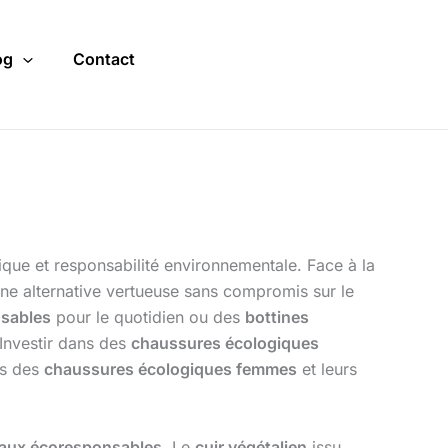
og
Contact
ique et responsabilité environnementale. Face à la
une alternative vertueuse sans compromis sur le
sables
pour le quotidien ou des
bottines
. Investir dans des
chaussures écologiques
ers des
chaussures écologiques femmes
et leurs
iaux écoresponsables
. Le
cuir végétalien
issu