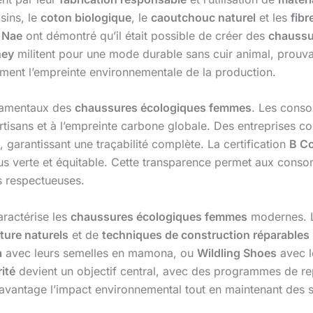
sins, le
coton biologique
, le
caoutchouc naturel
et les
fibr
u
Nae
ont démontré qu’il était possible de créer des
chaussu
ney
militent pour une mode durable sans cuir animal, prouvan
ment l’empreinte environnementale de la production.
ndamentaux des
chaussures écologiques femmes
. Les conso
artisans et à l’empreinte carbone globale. Des entreprises
, garantissant une traçabilité complète. La certification
B C
 verte et équitable. Cette transparence permet aux consom
s respectueuses.
aractérise les
chaussures écologiques femmes
modernes. 
ture naturels
et de
techniques de construction réparables
a
avec leurs semelles en mamona, ou
Wildling Shoes
avec l
rité
devient un objectif central, avec des programmes de re
vantage l’impact environnemental tout en maintenant des st