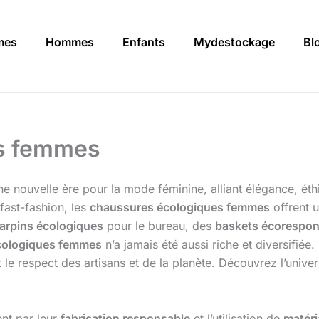
mes
Hommes
Enfants
Mydestockage
Bl
s femmes
e nouvelle ère pour la mode féminine, alliant élégance, éth
fast-fashion, les
chaussures écologiques femmes
offrent 
arpins écologiques
pour le bureau, des
baskets écorespon
cologiques femmes
n’a jamais été aussi riche et diversifiée
 et le respect des artisans et de la planète. Découvrez l’univ
ent par leur
fabrication responsable
et l’utilisation de
matér