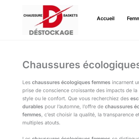
Aller
au
Accueil
Fem
contenu
Chaussures écologique
Les
chaussures écologiques femmes
incarnent un
prise de conscience croissante des impacts de la 
style ou le confort. Que vous recherchiez des
esc
durables
pour l’automne, l’offre de
chaussures é
femmes
, c’est choisir la qualité, la transparence
multiples atouts.
Les
chaussures écologiques femmes
se distingu