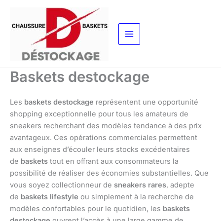
Aller
au
contenu
Baskets destockage
Les
baskets destockage
représentent une opportunité
shopping exceptionnelle pour tous les amateurs de
sneakers recherchant des modèles tendance à des prix
avantageux. Ces opérations commerciales permettent
aux enseignes d’écouler leurs stocks excédentaires
de
baskets
tout en offrant aux consommateurs la
possibilité de réaliser des économies substantielles. Que
vous soyez collectionneur de
sneakers rares
, adepte
de
baskets lifestyle
ou simplement à la recherche de
modèles confortables pour le quotidien, les
baskets
destockage
ouvrent l’accès à une large gamme de